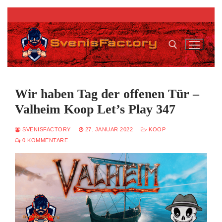
Zum
Inhalt
springen
Suchen nach:
Wir haben Tag der offenen Tür –
Valheim Koop Let’s Play 347
SVENISFACTORY
27. JANUAR 2022
KOOP
0 KOMMENTARE