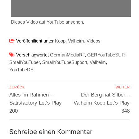
Dieses Video auf YouTube ansehen
.
Veröffentlicht unter
Koop
,
Valheim
,
Videos
Verschlagwortet
GermanMediaRT
,
GERYouTubeSUP
,
SmallYouTuber
,
SmallYouTubeSupport
,
Valheim
,
YouTubeDE
Beitragsnavigation
ZURÜCK
WEITER
Vorheriger
Nächster
Alles im Rahmen –
Der Berg hat Silber –
Beitrag:
Beitrag:
Satisfactory Let’s Play
Valheim Koop Let’s Play
200
348
Schreibe einen Kommentar