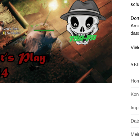
sch
Dor
Ama
das
Viel
SE
Ho
Kon
Imp
Dat
Mei