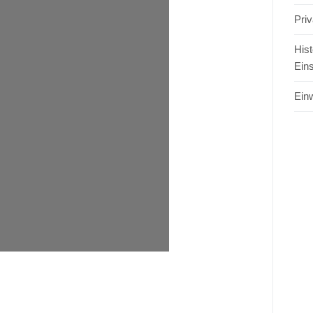
Pri
Hist
Ein
Einw