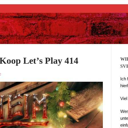
Suchen nach:
Koop Let’s Play 414
WI
SV
E
Ich
hier
Vie
Wen
unte
ein