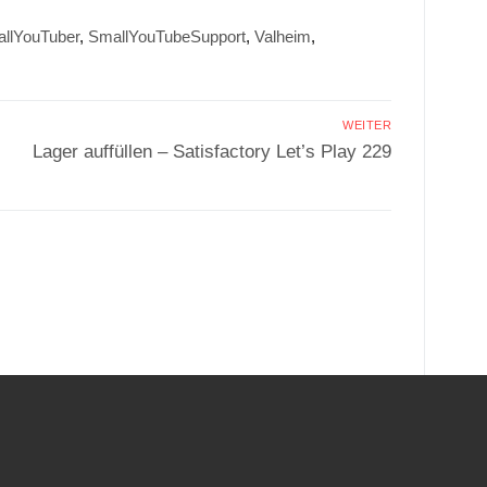
llYouTuber
,
SmallYouTubeSupport
,
Valheim
,
WEITER
Nächster
Lager auffüllen – Satisfactory Let’s Play 229
Beitrag:
.