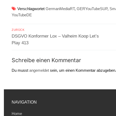
Verschlagwortet
GermanMediaRT
,
GERYouTubeSUP
,
Sma
YouTubeDE
Beitragsnavigation
ZURÜCK
Vorheriger
DSGVO Konformer Lox – Valheim Koop Let’s
Beitrag:
Play 413
Schreibe einen Kommentar
Du musst
angemeldet
sein, um einen Kommentar abzugeben
NAVIGATION
Home