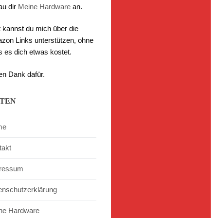
au dir
Meine Hardware
an.
t kannst du mich über die
zon Links unterstützen, ohne
s es dich etwas kostet.
en Dank dafür.
ITEN
me
takt
ressum
enschutzerklärung
ne Hardware