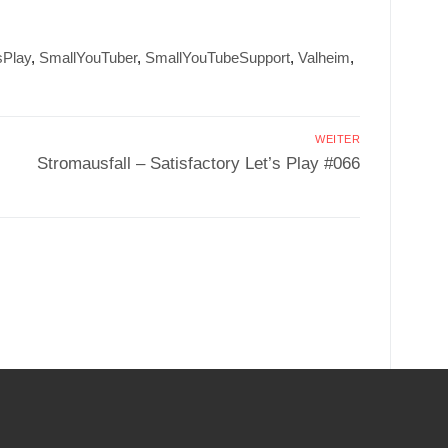
sPlay
,
SmallYouTuber
,
SmallYouTubeSupport
,
Valheim
,
WEITER
Nächster
Stromausfall – Satisfactory Let’s Play #066
Beitrag:
.