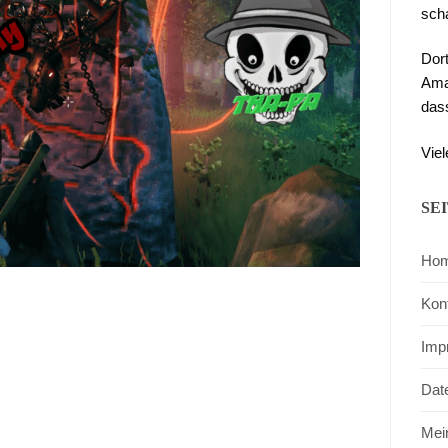
sch
Dor
Ama
das
Viel
SE
Ho
Kon
Imp
Dat
Mei