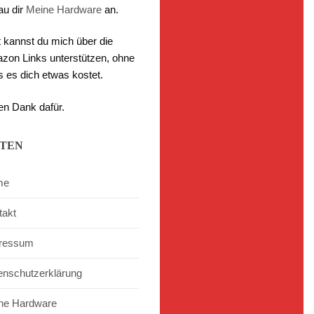
au dir
Meine Hardware
an.
t kannst du mich über die
zon Links unterstützen, ohne
s es dich etwas kostet.
en Dank dafür.
ITEN
me
takt
ressum
enschutzerklärung
ne Hardware