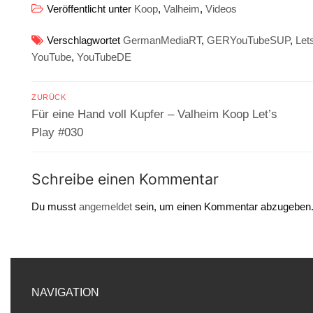
Veröffentlicht unter
Koop
,
Valheim
,
Videos
Verschlagwortet
GermanMediaRT
,
GERYouTubeSUP
,
Let
YouTube
,
YouTubeDE
Beitragsnavigation
ZURÜCK
Vorheriger
Für eine Hand voll Kupfer – Valheim Koop Let’s
Beitrag:
Play #030
Schreibe einen Kommentar
Du musst
angemeldet
sein, um einen Kommentar abzugeben
NAVIGATION