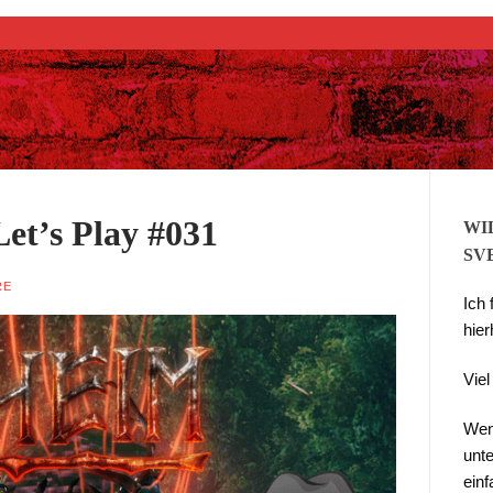
Suchen nach:
t’s Play #031
WI
SV
RE
Ich
hier
Vie
Wen
unte
ein