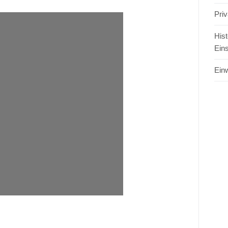
Pri
Hist
Ein
Einw