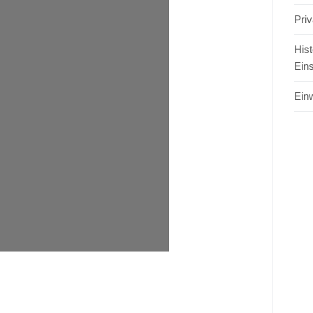
Pri
Hist
Ein
Einw