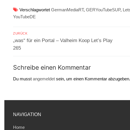
Verschlagwortet
GermanMediaRT
,
GERYouTubeSUP
,
Let
YouTubeDE
Beitragsnavigation
ZURÜCK
Vorheriger
„was“ für ein Portal – Valheim Koop Let’s Play
Beitrag:
265
Schreibe einen Kommentar
Du musst
angemeldet
sein, um einen Kommentar abzugeben
NAVIGATION
Home