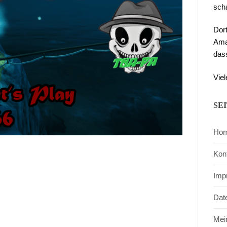
sch
Dor
Ama
das
Viel
SE
Ho
Kon
Imp
Dat
Mei