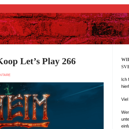
Suchen nach:
Koop Let’s Play 266
WI
SV
NTARE
Ich
hier
Vie
Wen
unte
ein