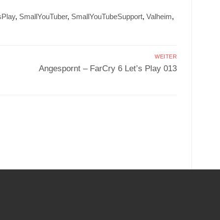
sPlay
,
SmallYouTuber
,
SmallYouTubeSupport
,
Valheim
,
WEITER
Nächster
Angespornt – FarCry 6 Let’s Play 013
Beitrag:
.