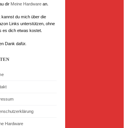
au dir
Meine Hardware
an.
t kannst du mich über die
zon Links unterstützen, ohne
s es dich etwas kostet.
en Dank dafür.
ITEN
me
takt
ressum
enschutzerklärung
ne Hardware