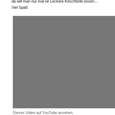
da will man nur mal ne Leckere Kirschtorte essen…
Viel Spaß
Dieses Video auf YouTube ansehen
.