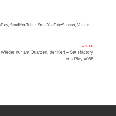
sPlay
,
SmallYouTuber
,
SmallYouTubeSupport
,
Valheim
,
WEITER
Nächster
Wieder nur am Quarzen, der Kerl – Satisfactory
Beitrag:
Let’s Play #058
.