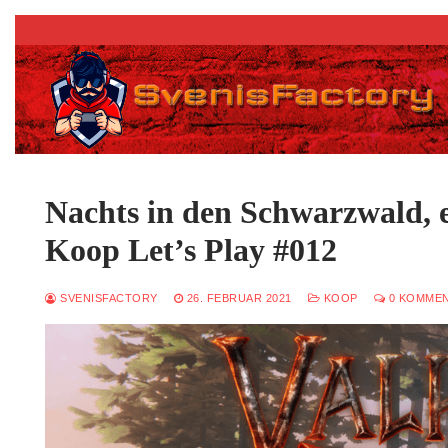
Zum
Inhalt
springen
Nachts in den Schwarzwald, e
Koop Let’s Play #012
SVENISFACTORY
26. FEBRUAR 2021
KOOP
0 KOMME