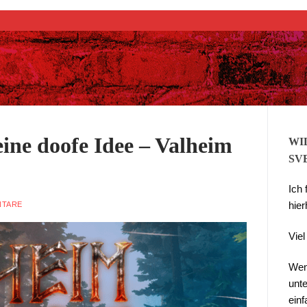
Suchen nach:
ine doofe Idee – Valheim
WI
SV
Ich
hier
NTARE
Vie
Wen
unte
ein