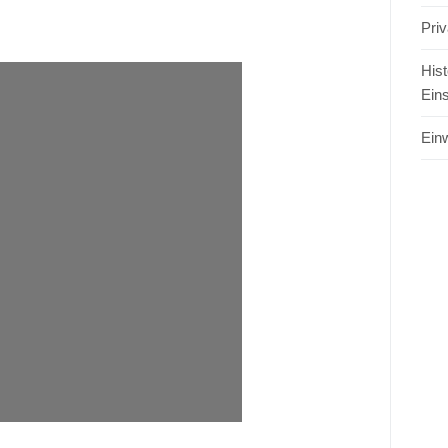
Pri
Hist
Ein
Einw