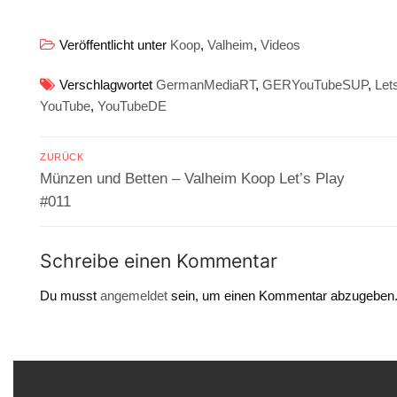
Veröffentlicht unter
Koop
,
Valheim
,
Videos
Verschlagwortet
GermanMediaRT
,
GERYouTubeSUP
,
Let
YouTube
,
YouTubeDE
Beitragsnavigation
ZURÜCK
Vorheriger
Münzen und Betten – Valheim Koop Let’s Play
Beitrag:
#011
Schreibe einen Kommentar
Du musst
angemeldet
sein, um einen Kommentar abzugeben