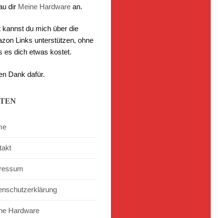
au dir
Meine Hardware
an.
t kannst du mich über die
zon Links unterstützen, ohne
s es dich etwas kostet.
en Dank dafür.
ITEN
me
takt
ressum
enschutzerklärung
ne Hardware