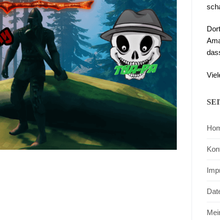
sch
Dor
Ama
das
Viel
SE
Ho
Kon
Imp
Dat
Mei