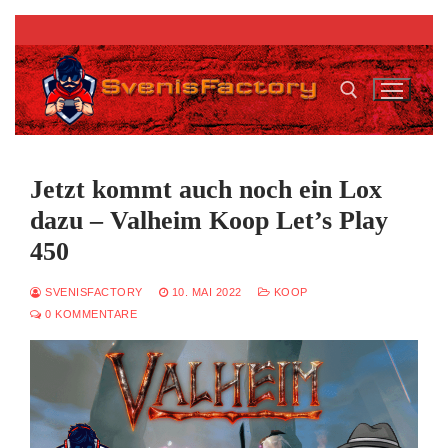
Zum
Inhalt
springen
Suchen nach:
Jetzt kommt auch noch ein Lox
dazu – Valheim Koop Let’s Play
450
SVENISFACTORY
10. MAI 2022
KOOP
0 KOMMENTARE