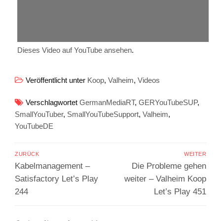
Dieses Video auf YouTube ansehen
.
Veröffentlicht unter
Koop
,
Valheim
,
Videos
Verschlagwortet
GermanMediaRT
,
GERYouTubeSUP
,
SmallYouTuber
,
SmallYouTubeSupport
,
Valheim
,
YouTubeDE
Beitragsnavigation
ZURÜCK
WEITER
Vorheriger
Nächster
Kabelmanagement –
Die Probleme gehen
Beitrag:
Beitrag:
Satisfactory Let’s Play
weiter – Valheim Koop
244
Let’s Play 451