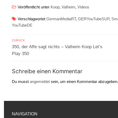
Veröffentlicht unter
Koop
,
Valheim
,
Videos
Verschlagwortet
GermanMediaRT
,
GERYouTubeSUP
,
Sma
YouTubeDE
Beitragsnavigation
ZURÜCK
Vorheriger
350, der Affe sagt nichts – Valheim Koop Let’s
Beitrag:
Play 350
Schreibe einen Kommentar
Du musst
angemeldet
sein, um einen Kommentar abzugeben
NAVIGATION