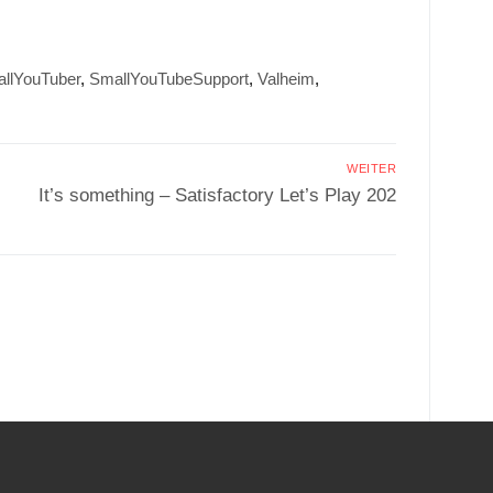
llYouTuber
,
SmallYouTubeSupport
,
Valheim
,
WEITER
Nächster
It’s something – Satisfactory Let’s Play 202
Beitrag:
.