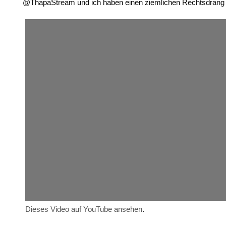
@ThapaStream und ich haben einen ziemlichen Rechtsdrang a
Dieses Video auf YouTube ansehen
.