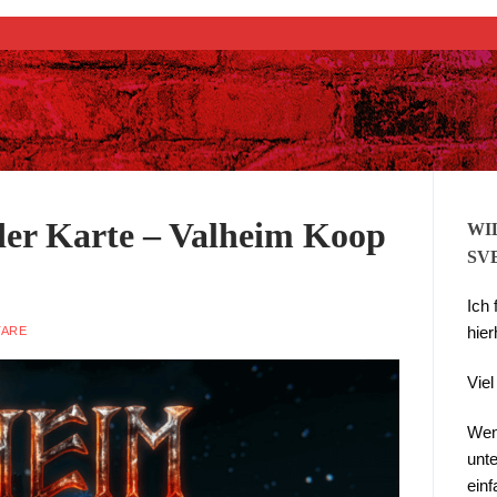
Suchen nach:
 der Karte – Valheim Koop
WI
SV
Ich
hier
TARE
Vie
Wen
unte
ein