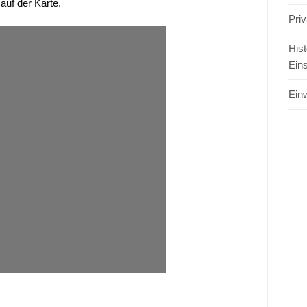
uf der Karte.
Pri
Hist
Ein
Einw