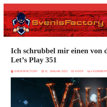
Zum
Inhalt
springen
Ich schrubbel mir einen von
Let’s Play 351
SVENISFACTORY
31. JANUAR 2022
KOOP
0 KOMMEN