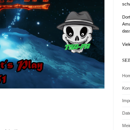
sch
Dor
Ama
das
Viel
SE
Ho
Kon
Imp
Dat
Mei