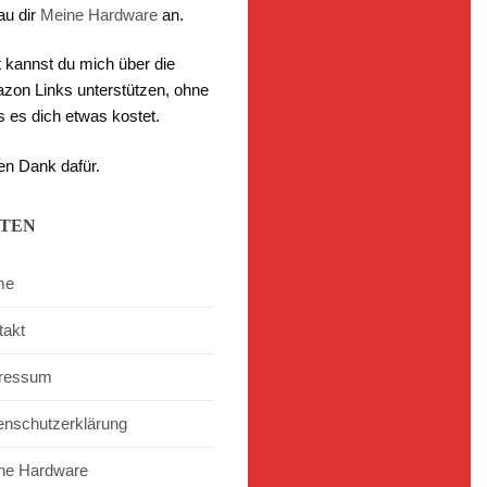
au dir
Meine Hardware
an.
t kannst du mich über die
zon Links unterstützen, ohne
s es dich etwas kostet.
en Dank dafür.
ITEN
me
takt
ressum
enschutzerklärung
ne Hardware