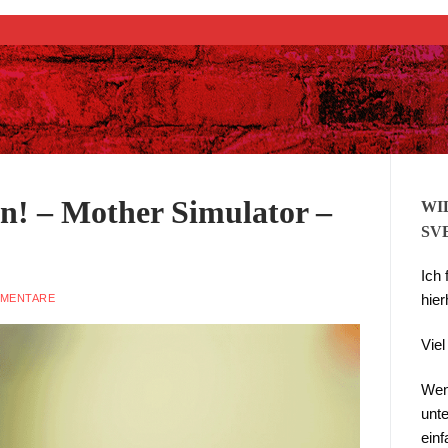
Suchen nach:
hn! – Mother Simulator –
WI
SV
Ich
hier
MENTARE
Vie
Wen
unte
ein