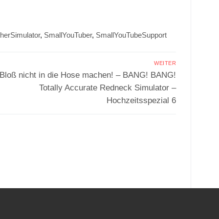
herSimulator
,
SmallYouTuber
,
SmallYouTubeSupport
WEITER
Nächster
Bloß nicht in die Hose machen! – BANG! BANG!
Beitrag:
Totally Accurate Redneck Simulator –
Hochzeitsspezial 6
.