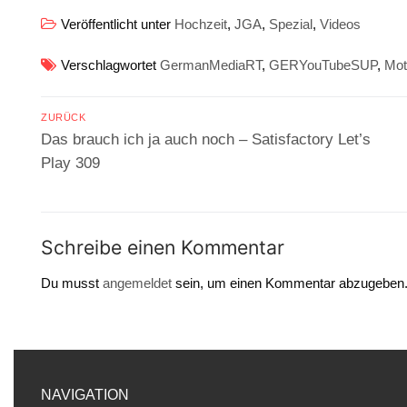
Veröffentlicht unter
Hochzeit
,
JGA
,
Spezial
,
Videos
Verschlagwortet
GermanMediaRT
,
GERYouTubeSUP
,
Mot
Beitragsnavigation
ZURÜCK
Vorheriger
Das brauch ich ja auch noch – Satisfactory Let’s
Beitrag:
Play 309
Schreibe einen Kommentar
Du musst
angemeldet
sein, um einen Kommentar abzugeben
NAVIGATION