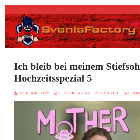
Zum
Inhalt
springen
Ich bleib bei meinem Stiefso
Hochzeitsspezial 5
SVENISFACTORY
7. OKTOBER 2022
HOCHZEIT
0 KOM