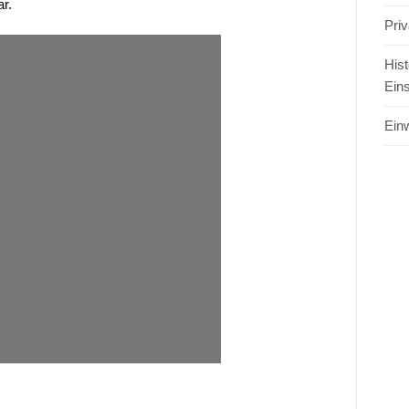
ar.
Pri
Hist
Ein
Einw