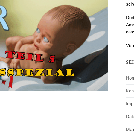
sch
Dor
Ama
das
Viel
SE
Ho
Kon
Imp
Dat
Mei