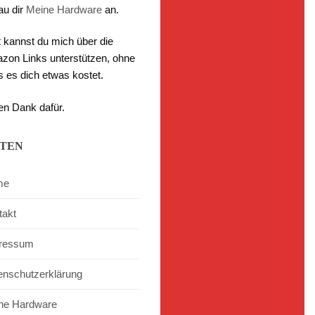
au dir
Meine Hardware
an.
t kannst du mich über die
zon Links unterstützen, ohne
s es dich etwas kostet.
en Dank dafür.
ITEN
me
takt
ressum
enschutzerklärung
ne Hardware