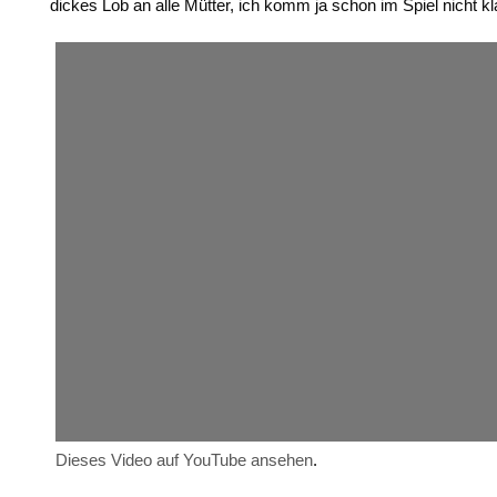
dickes Lob an alle Mütter, ich komm ja schon im Spiel nicht kl
Dieses Video auf YouTube ansehen
.