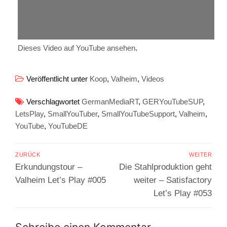
Dieses Video auf YouTube ansehen
.
Veröffentlicht unter
Koop
,
Valheim
,
Videos
Verschlagwortet
GermanMediaRT
,
GERYouTubeSUP
,
LetsPlay
,
SmallYouTuber
,
SmallYouTubeSupport
,
Valheim
,
YouTube
,
YouTubeDE
Beitragsnavigation
ZURÜCK
WEITER
Vorheriger
Nächster
Erkundungstour –
Die Stahlproduktion geht
Beitrag:
Beitrag:
Valheim Let’s Play #005
weiter – Satisfactory
Let’s Play #053