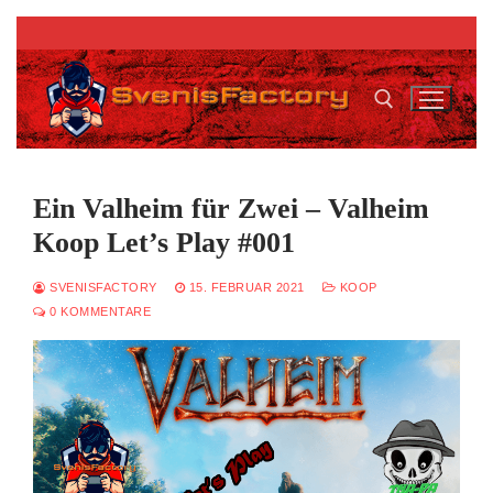
Zum
Inhalt
springen
Suchen nach:
Ein Valheim für Zwei – Valheim
Koop Let’s Play #001
SVENISFACTORY
15. FEBRUAR 2021
KOOP
0 KOMMENTARE