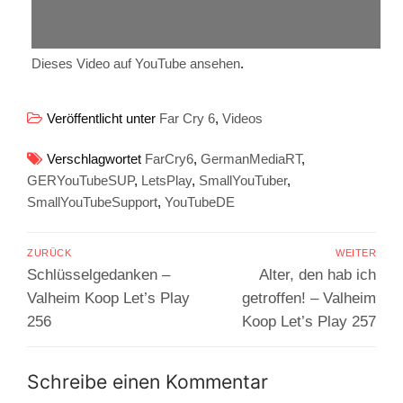
Dieses Video auf YouTube ansehen
.
Veröffentlicht unter
Far Cry 6
,
Videos
Verschlagwortet
FarCry6
,
GermanMediaRT
,
GERYouTubeSUP
,
LetsPlay
,
SmallYouTuber
,
SmallYouTubeSupport
,
YouTubeDE
Beitragsnavigation
ZURÜCK
WEITER
Vorheriger
Nächster
Schlüsselgedanken –
Alter, den hab ich
Beitrag:
Beitrag:
Valheim Koop Let’s Play
getroffen! – Valheim
256
Koop Let’s Play 257
Schreibe einen Kommentar