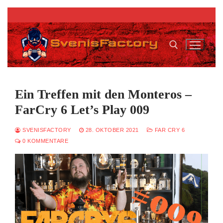
Zum
Inhalt
springen
Suchen nach:
Ein Treffen mit den Monteros –
FarCry 6 Let’s Play 009
SVENISFACTORY
28. OKTOBER 2021
FAR CRY 6
0 KOMMENTARE