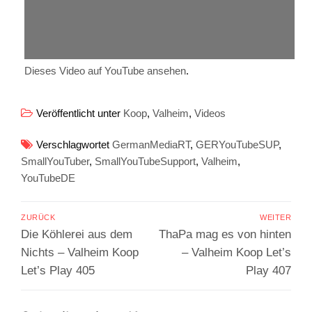
Dieses Video auf YouTube ansehen
.
Veröffentlicht unter
Koop
,
Valheim
,
Videos
Verschlagwortet
GermanMediaRT
,
GERYouTubeSUP
,
SmallYouTuber
,
SmallYouTubeSupport
,
Valheim
,
YouTubeDE
Beitragsnavigation
ZURÜCK
WEITER
Vorheriger
Nächster
Die Köhlerei aus dem
ThaPa mag es von hinten
Beitrag:
Beitrag:
Nichts – Valheim Koop
– Valheim Koop Let’s
Let’s Play 405
Play 407