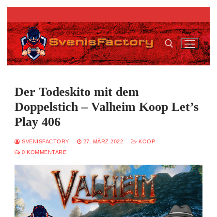
Zum
Inhalt
springen
Suchen nach:
Der Todeskito mit dem
Doppelstich – Valheim Koop Let’s
Play 406
SVENISFACTORY
27. MÄRZ 2022
KOOP
0 KOMMENTARE