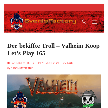
Zum
Inhalt
springen
Suchen nach:
Der bekiffte Troll – Valheim Koop
Let’s Play 165
SVENISFACTORY
29. JULI 2021
KOOP
0 KOMMENTARE