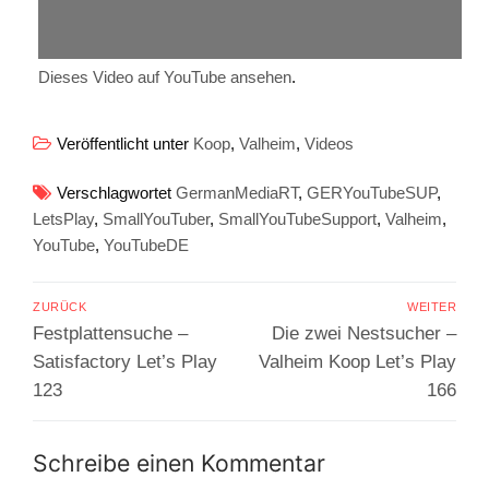
Dieses Video auf YouTube ansehen
.
Veröffentlicht unter
Koop
,
Valheim
,
Videos
Verschlagwortet
GermanMediaRT
,
GERYouTubeSUP
,
LetsPlay
,
SmallYouTuber
,
SmallYouTubeSupport
,
Valheim
,
YouTube
,
YouTubeDE
Beitragsnavigation
ZURÜCK
WEITER
Vorheriger
Nächster
Festplattensuche –
Die zwei Nestsucher –
Beitrag:
Beitrag:
Satisfactory Let’s Play
Valheim Koop Let’s Play
123
166
Schreibe einen Kommentar