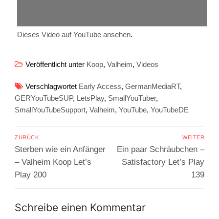
Dieses Video auf YouTube ansehen
.
Veröffentlicht unter
Koop
,
Valheim
,
Videos
Verschlagwortet
Early Access
,
GermanMediaRT
,
GERYouTubeSUP
,
LetsPlay
,
SmallYouTuber
,
SmallYouTubeSupport
,
Valheim
,
YouTube
,
YouTubeDE
Beitragsnavigation
ZURÜCK
WEITER
Vorheriger
Nächster
Sterben wie ein Anfänger
Ein paar Schräubchen –
Beitrag:
Beitrag:
– Valheim Koop Let’s
Satisfactory Let’s Play
Play 200
139
Schreibe einen Kommentar