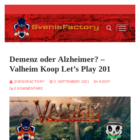
Zum
Inhalt
springen
Suchen nach:
Demenz oder Alzheimer? –
Valheim Koop Let’s Play 201
SVENISFACTORY
3. SEPTEMBER 2021
KOOP
0 KOMMENTARE