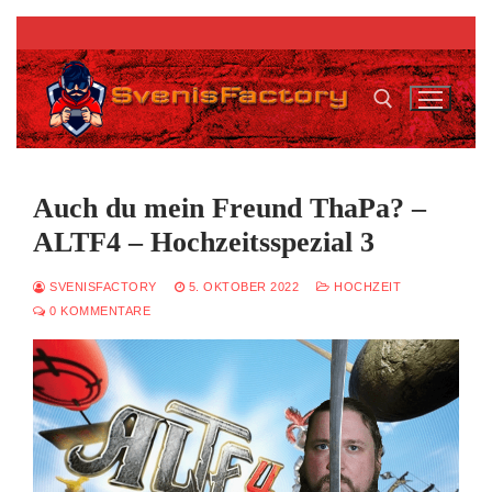
Zum
Inhalt
springen
Suchen nach:
Auch du mein Freund ThaPa? –
ALTF4 – Hochzeitsspezial 3
SVENISFACTORY
5. OKTOBER 2022
HOCHZEIT
0 KOMMENTARE