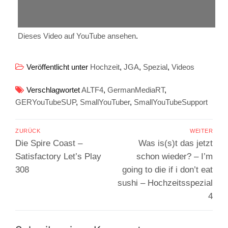
Dieses Video auf YouTube ansehen
.
Veröffentlicht unter
Hochzeit
,
JGA
,
Spezial
,
Videos
Verschlagwortet
ALTF4
,
GermanMediaRT
,
GERYouTubeSUP
,
SmallYouTuber
,
SmallYouTubeSupport
Beitragsnavigation
ZURÜCK
WEITER
Vorheriger
Nächster
Die Spire Coast –
Was is(s)t das jetzt
Beitrag:
Beitrag:
Satisfactory Let’s Play
schon wieder? – I’m
308
going to die if i don’t eat
sushi – Hochzeitsspezial
4