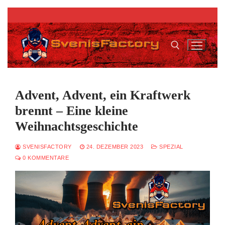
Zum
Inhalt
springen
Suchen nach:
Advent, Advent, ein Kraftwerk
brennt – Eine kleine
Weihnachtsgeschichte
SVENISFACTORY
24. DEZEMBER 2023
SPEZIAL
0 KOMMENTARE