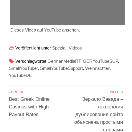
Dieses Video auf YouTube ansehen
.
Veröffentlicht unter
Spezial
,
Videos
Verschlagwortet
GermanMediaRT
,
GERYouTubeSUP
,
SmallYouTuber
,
SmallYouTubeSupport
,
Weihnachten
,
YouTubeDE
Beitragsnavigation
ZURÜCK
WEITER
Vorheriger
Nächster
Best Greek Online
Зеркало Вавада –
Beitrag:
Beitrag:
Casinos with High
технология
Payout Rates
дублирования сайта
объяснена простыми
словами