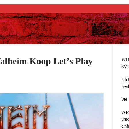
Suchen nach:
lheim Koop Let’s Play
WI
SV
Ich
hier
Vie
Wen
unte
ein