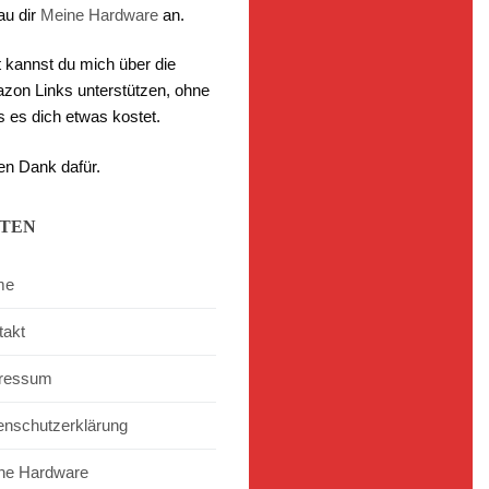
au dir
Meine Hardware
an.
t kannst du mich über die
zon Links unterstützen, ohne
s es dich etwas kostet.
en Dank dafür.
ITEN
me
takt
ressum
enschutzerklärung
ne Hardware