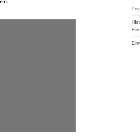
ern.
Pri
Hist
Ein
Einw