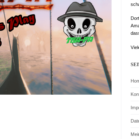
sch
Dor
Ama
das
Viel
SE
Ho
Kon
Imp
Dat
Mei