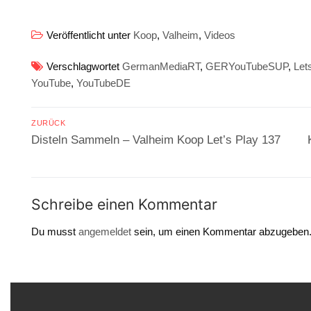
Veröffentlicht unter
Koop
,
Valheim
,
Videos
Verschlagwortet
GermanMediaRT
,
GERYouTubeSUP
,
Let
YouTube
,
YouTubeDE
Beitragsnavigation
ZURÜCK
Vorheriger
Disteln Sammeln – Valheim Koop Let’s Play 137
Beitrag:
Schreibe einen Kommentar
Du musst
angemeldet
sein, um einen Kommentar abzugeben