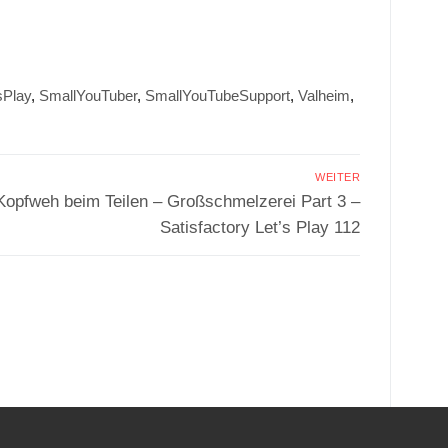
sPlay
,
SmallYouTuber
,
SmallYouTubeSupport
,
Valheim
,
WEITER
Nächster
Kopfweh beim Teilen – Großschmelzerei Part 3 –
Beitrag:
Satisfactory Let’s Play 112
.