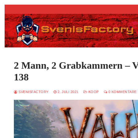
Zum
Inhalt
springen
2 Mann, 2 Grabkammern – Va
138
SVENISFACTORY
2. JULI 2021
KOOP
0 KOMMENTARE