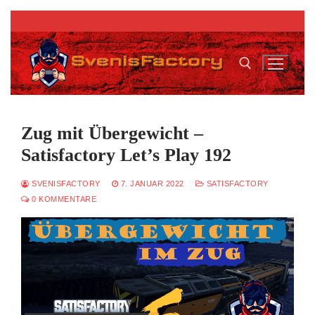
Zum
Inhalt
springen
Suchen nach:
Zug mit Übergewicht –
Satisfactory Let’s Play 192
SVENISFACTORY
7. JANUAR 2022
SATISFACTORY
0 KOMMENTARE