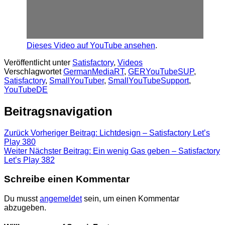
Dieses Video auf YouTube ansehen
.
Veröffentlicht unter
Satisfactory
,
Videos
Verschlagwortet
GermanMediaRT
,
GERYouTubeSUP
,
Satisfactory
,
SmallYouTuber
,
SmallYouTubeSupport
,
YouTubeDE
Beitragsnavigation
Zurück
Vorheriger Beitrag:
Lichtdesign – Satisfactory Let’s
Play 380
Weiter
Nächster Beitrag:
Ein wenig Gas geben – Satisfactory
Let’s Play 382
Schreibe einen Kommentar
Du musst
angemeldet
sein, um einen Kommentar
abzugeben.