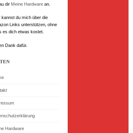
au dir
Meine Hardware
an.
t kannst du mich über die
zon Links unterstützen, ohne
s es dich etwas kostet.
en Dank dafür.
ITEN
me
takt
ressum
enschutzerklärung
ne Hardware