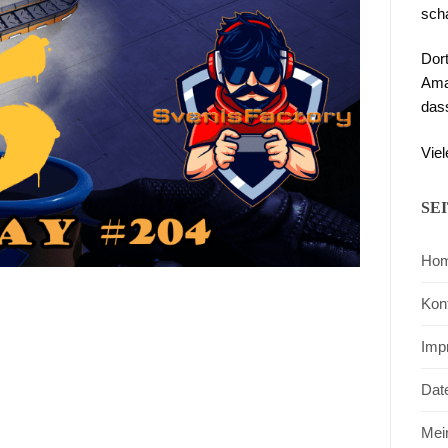
sch
Dor
Ama
das
Viel
SE
Ho
Kon
Imp
Dat
Mei