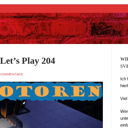
Suchen nach:
Let’s Play 204
WI
SV
 KOMMENTARE
Ich
hier
Vie
Wen
unte
ein