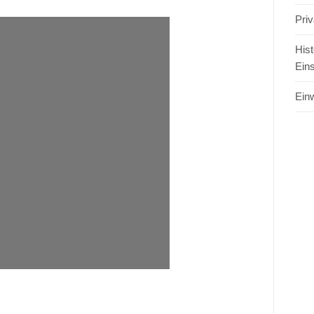
Pri
Hist
Ein
Einw