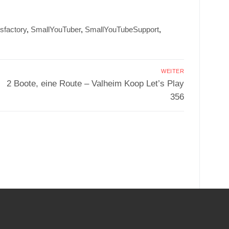
isfactory
,
SmallYouTuber
,
SmallYouTubeSupport
,
WEITER
Nächster
2 Boote, eine Route – Valheim Koop Let’s Play
Beitrag:
356
.