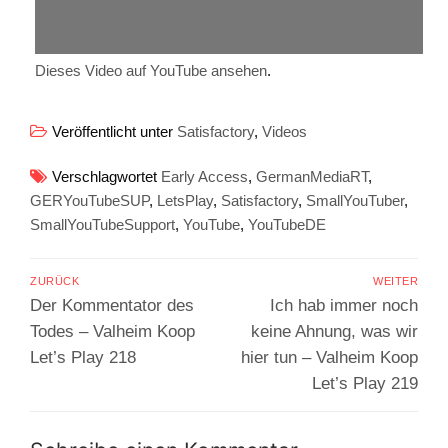
Dieses Video auf YouTube ansehen
.
Veröffentlicht unter
Satisfactory
,
Videos
Verschlagwortet
Early Access
,
GermanMediaRT
,
GERYouTubeSUP
,
LetsPlay
,
Satisfactory
,
SmallYouTuber
,
SmallYouTubeSupport
,
YouTube
,
YouTubeDE
Beitragsnavigation
ZURÜCK
WEITER
Vorheriger
Nächster
Der Kommentator des
Ich hab immer noch
Beitrag:
Beitrag:
Todes – Valheim Koop
keine Ahnung, was wir
Let’s Play 218
hier tun – Valheim Koop
Let’s Play 219