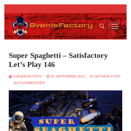
Zum
Inhalt
springen
Suchen nach:
Super Spaghetti – Satisfactory
Let’s Play 146
SVENISFACTORY
20. SEPTEMBER 2021
SATISFACTORY
0 KOMMENTARE