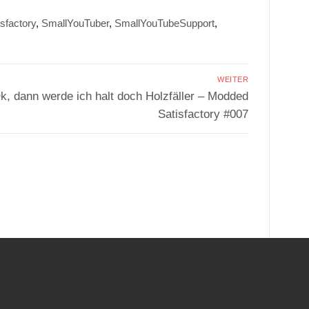
isfactory
,
SmallYouTuber
,
SmallYouTubeSupport
,
WEITER
ächster
k, dann werde ich halt doch Holzfäller – Modded
itrag:
Satisfactory #007
.