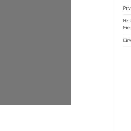
Pri
Hist
Ein
Einw