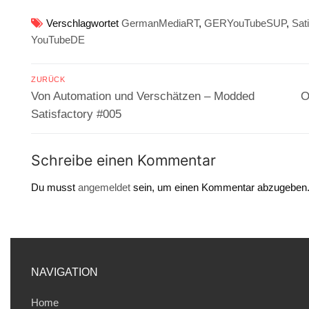
Verschlagwortet
GermanMediaRT
,
GERYouTubeSUP
,
Sat
YouTubeDE
Beitragsnavigation
ZURÜCK
Vorheriger
N
Von Automation und Verschätzen – Modded
O
Beitrag:
Be
Satisfactory #005
Schreibe einen Kommentar
Du musst
angemeldet
sein, um einen Kommentar abzugeben
NAVIGATION
Home