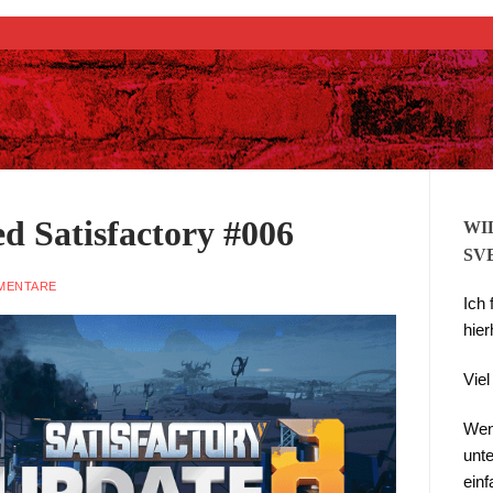
Suchen nach:
d Satisfactory #006
WI
SV
MENTARE
Ich
hier
Vie
Wen
unte
ein