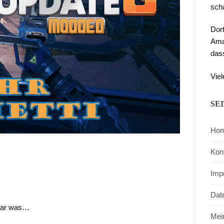
sch
Dor
Ama
das
Viel
SE
Ho
Kon
Imp
Dat
 war was…
Mei