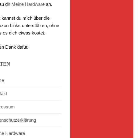
au dir
Meine Hardware
an.
t kannst du mich über die
zon Links unterstützen, ohne
s es dich etwas kostet.
en Dank dafür.
ITEN
me
takt
ressum
enschutzerklärung
ne Hardware