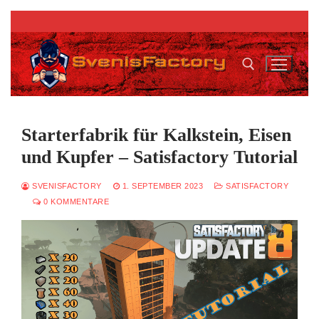
Zum
Inhalt
springen
Suchen nach:
Starterfabrik für Kalkstein, Eisen
und Kupfer – Satisfactory Tutorial
SVENISFACTORY
1. SEPTEMBER 2023
SATISFACTORY
0 KOMMENTARE