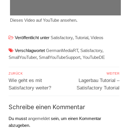
Dieses Video auf YouTube ansehen
.
Veröffentlicht unter
Satisfactory
,
Tutorial
,
Videos
Verschlagwortet
GermanMediaRT
,
Satisfactory
,
SmallYouTuber
,
SmallYouTubeSupport
,
YouTubeDE
Beitragsnavigation
ZURÜCK
WEITER
Vorheriger
Nächster
Wie geht es mit
Lagerbau Tutorial –
Beitrag:
Beitrag:
Satisfactory weiter?
Satisfactory Tutorial
Schreibe einen Kommentar
Du musst
angemeldet
sein, um einen Kommentar
abzugeben.