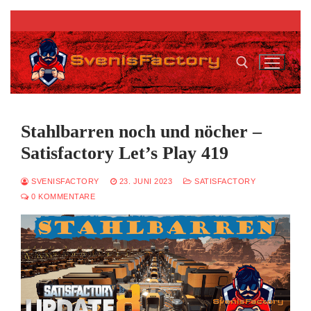
Zum
Inhalt
springen
Suchen nach:
Stahlbarren noch und nöcher –
Satisfactory Let’s Play 419
SVENISFACTORY
23. JUNI 2023
SATISFACTORY
0 KOMMENTARE