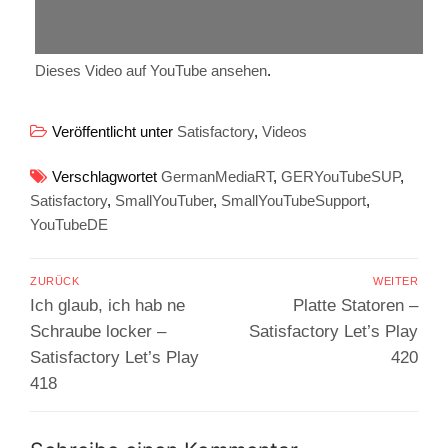
Dieses Video auf YouTube ansehen
.
Veröffentlicht unter
Satisfactory
,
Videos
Verschlagwortet
GermanMediaRT
,
GERYouTubeSUP
,
Satisfactory
,
SmallYouTuber
,
SmallYouTubeSupport
,
YouTubeDE
Beitragsnavigation
ZURÜCK
WEITER
Vorheriger
Nächster
Ich glaub, ich hab ne
Platte Statoren –
Beitrag:
Beitrag:
Schraube locker –
Satisfactory Let’s Play
Satisfactory Let’s Play
420
418