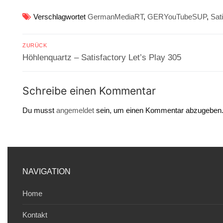
Verschlagwortet
GermanMediaRT
,
GERYouTubeSUP
,
Sat
Beitragsnavigation
ZURÜCK
Vorheriger
Höhlenquartz – Satisfactory Let’s Play 305
Beitrag:
Schreibe einen Kommentar
Du musst
angemeldet
sein, um einen Kommentar abzugeben
NAVIGATION
Home
Kontakt