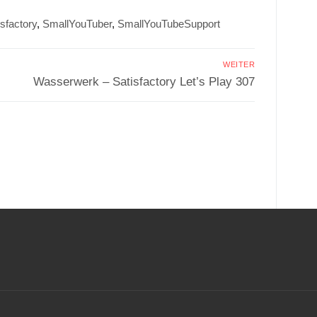
isfactory
,
SmallYouTuber
,
SmallYouTubeSupport
WEITER
Nächster
Wasserwerk – Satisfactory Let’s Play 307
Beitrag:
.