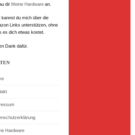
au dir
Meine Hardware
an.
t kannst du mich über die
zon Links unterstützen, ohne
s es dich etwas kostet.
en Dank dafür.
ITEN
me
takt
ressum
enschutzerklärung
ne Hardware