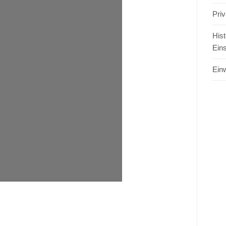
Pri
Hist
Ein
Einw