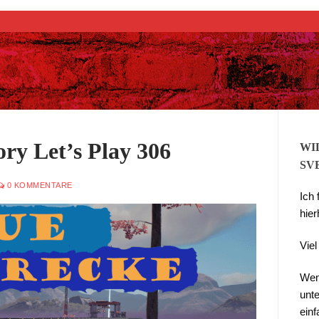
Suchen nach:
ory Let’s Play 306
WI
SV
0 KOMMENTARE
Ich
hier
Vie
Wen
unte
ein