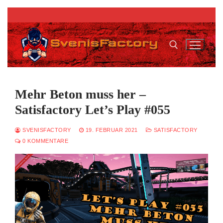
Zum
Inhalt
springen
Suchen nach:
Mehr Beton muss her –
Satisfactory Let’s Play #055
SVENISFACTORY
19. FEBRUAR 2021
SATISFACTORY
0 KOMMENTARE