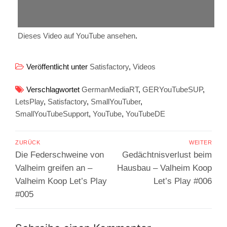
Dieses Video auf YouTube ansehen
.
Veröffentlicht unter
Satisfactory
,
Videos
Verschlagwortet
GermanMediaRT
,
GERYouTubeSUP
,
LetsPlay
,
Satisfactory
,
SmallYouTuber
,
SmallYouTubeSupport
,
YouTube
,
YouTubeDE
Beitragsnavigation
ZURÜCK
WEITER
Vorheriger
Nächster
Die Federschweine von
Gedächtnisverlust beim
Beitrag:
Beitrag:
Valheim greifen an –
Hausbau – Valheim Koop
Valheim Koop Let’s Play
Let’s Play #006
#005