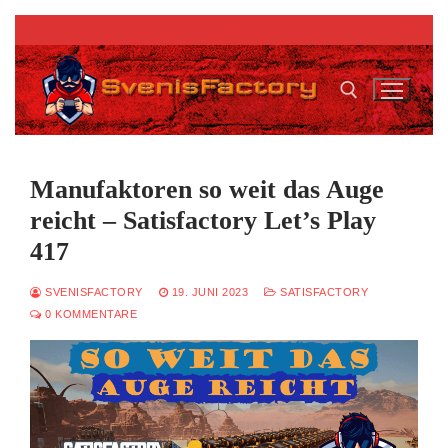
Zum
Inhalt
springen
Suchen nach:
Manufaktoren so weit das Auge
reicht – Satisfactory Let’s Play
417
SVENISFACTORY
19. JUNI 2023
SATISFACTORY
0 KOMMENTARE