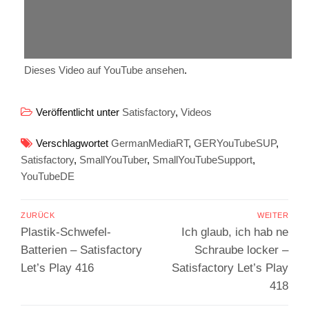
Dieses Video auf YouTube ansehen
.
Veröffentlicht unter
Satisfactory
,
Videos
Verschlagwortet
GermanMediaRT
,
GERYouTubeSUP
,
Satisfactory
,
SmallYouTuber
,
SmallYouTubeSupport
,
YouTubeDE
Beitragsnavigation
ZURÜCK
WEITER
Vorheriger
Nächster
Plastik-Schwefel-
Ich glaub, ich hab ne
Beitrag:
Beitrag:
Batterien – Satisfactory
Schraube locker –
Let’s Play 416
Satisfactory Let’s Play
418