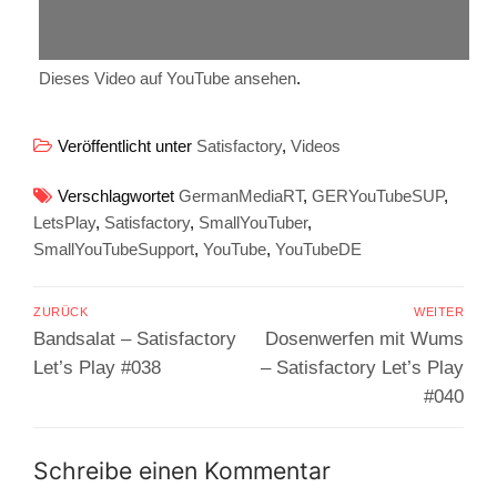
Dieses Video auf YouTube ansehen
.
Veröffentlicht unter
Satisfactory
,
Videos
Verschlagwortet
GermanMediaRT
,
GERYouTubeSUP
,
LetsPlay
,
Satisfactory
,
SmallYouTuber
,
SmallYouTubeSupport
,
YouTube
,
YouTubeDE
Beitragsnavigation
ZURÜCK
WEITER
Vorheriger
Nächster
Bandsalat – Satisfactory
Dosenwerfen mit Wums
Beitrag:
Beitrag:
Let’s Play #038
– Satisfactory Let’s Play
#040
Schreibe einen Kommentar