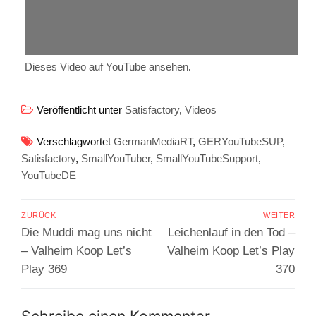
Dieses Video auf YouTube ansehen
.
Veröffentlicht unter
Satisfactory
,
Videos
Verschlagwortet
GermanMediaRT
,
GERYouTubeSUP
,
Satisfactory
,
SmallYouTuber
,
SmallYouTubeSupport
,
YouTubeDE
Beitragsnavigation
ZURÜCK
WEITER
Vorheriger
Nächster
Die Muddi mag uns nicht
Leichenlauf in den Tod –
Beitrag:
Beitrag:
– Valheim Koop Let’s
Valheim Koop Let’s Play
Play 369
370