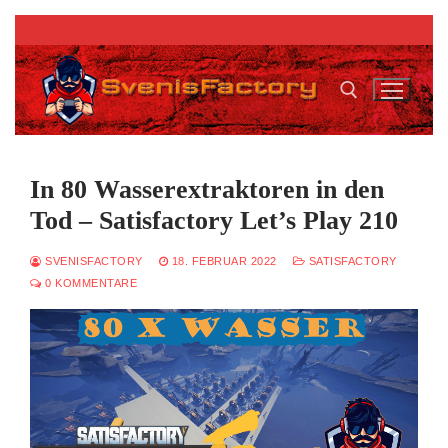
Zum
Inhalt
springen
Suchen nach:
In 80 Wasserextraktoren in den
Tod – Satisfactory Let’s Play 210
SVENISFACTORY
18. FEBRUAR 2022
SATISFACTORY
0 KOMMENTARE