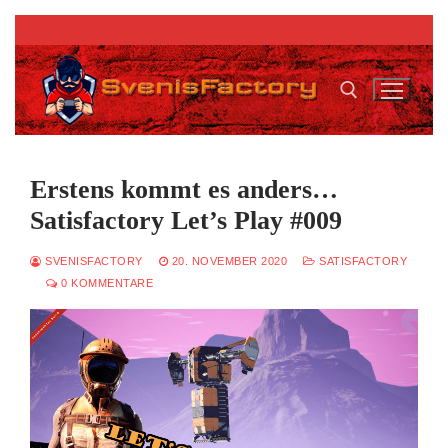
Zum
Inhalt
springen
Suchen nach:
Erstens kommt es anders…
Satisfactory Let’s Play #009
SVENISFACTORY
20. NOVEMBER 2020
SATISFACTORY
0 KOMMENTARE