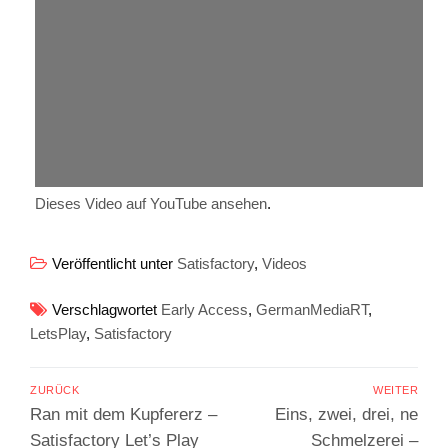
Dieses Video auf YouTube ansehen
.
Veröffentlicht unter
Satisfactory
,
Videos
Verschlagwortet
Early Access
,
GermanMediaRT
,
LetsPlay
,
Satisfactory
Beitragsnavigation
ZURÜCK
WEITER
Vorheriger
Nächster
Ran mit dem Kupfererz –
Eins, zwei, drei, ne
Beitrag:
Beitrag:
Satisfactory Let’s Play
Schmelzerei –