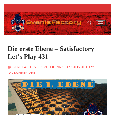
Zum
Inhalt
springen
Suchen nach:
Die erste Ebene – Satisfactory
Let’s Play 431
SVENISFACTORY
21. JULI 2023
SATISFACTORY
0 KOMMENTARE