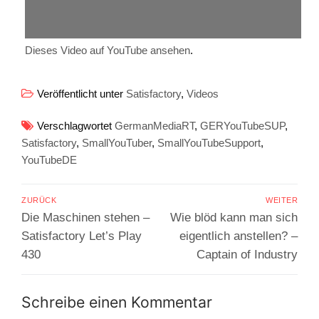
Dieses Video auf YouTube ansehen
.
Veröffentlicht unter
Satisfactory
,
Videos
Verschlagwortet
GermanMediaRT
,
GERYouTubeSUP
,
Satisfactory
,
SmallYouTuber
,
SmallYouTubeSupport
,
YouTubeDE
Beitragsnavigation
ZURÜCK
WEITER
Vorheriger
Nächster
Die Maschinen stehen –
Wie blöd kann man sich
Beitrag:
Beitrag:
Satisfactory Let’s Play
eigentlich anstellen? –
430
Captain of Industry
Schreibe einen Kommentar