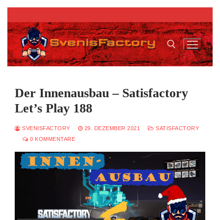
Zum
Inhalt
springen
Suchen nach:
Der Innenausbau – Satisfactory
Let’s Play 188
SVENISFACTORY
29. DEZEMBER 2021
SATISFACTORY
0 KOMMENTARE