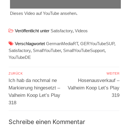
Dieses Video auf YouTube ansehen
.
Veröffentlicht unter
Satisfactory
,
Videos
Verschlagwortet
GermanMediaRT
,
GERYouTubeSUP
,
Satisfactory
,
SmallYouTuber
,
SmallYouTubeSupport
,
YouTubeDE
Beitragsnavigation
ZURÜCK
WEITER
Vorheriger
Nächster
Ich hab da nochmal ne
Hosenausverkauf –
Beitrag:
Beitrag:
Markierung hingesetzt –
Valheim Koop Let’s Play
Valheim Koop Let’s Play
319
318
Schreibe einen Kommentar