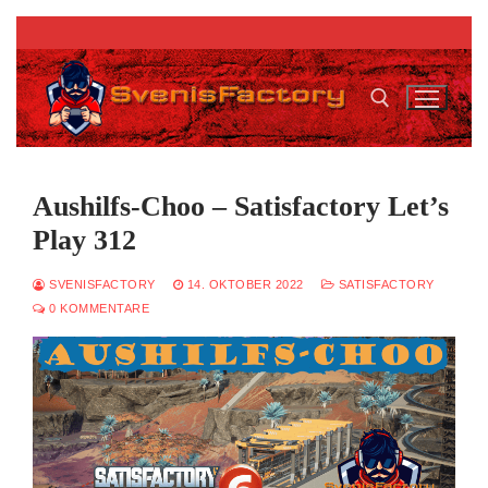
Zum
Inhalt
springen
Suchen nach:
Aushilfs-Choo – Satisfactory Let’s
Play 312
SVENISFACTORY
14. OKTOBER 2022
SATISFACTORY
0 KOMMENTARE