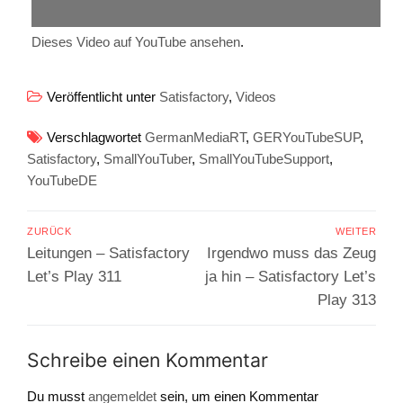
Dieses Video auf YouTube ansehen
.
Veröffentlicht unter
Satisfactory
,
Videos
Verschlagwortet
GermanMediaRT
,
GERYouTubeSUP
,
Satisfactory
,
SmallYouTuber
,
SmallYouTubeSupport
,
YouTubeDE
Beitragsnavigation
ZURÜCK
WEITER
Vorheriger
Nächster
Leitungen – Satisfactory
Irgendwo muss das Zeug
Beitrag:
Beitrag:
Let’s Play 311
ja hin – Satisfactory Let’s
Play 313
Schreibe einen Kommentar
Du musst
angemeldet
sein, um einen Kommentar