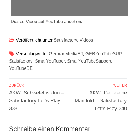
Dieses Video auf YouTube ansehen
.
Veröffentlicht unter
Satisfactory
,
Videos
Verschlagwortet
GermanMediaRT
,
GERYouTubeSUP
,
Satisfactory
,
SmallYouTuber
,
SmallYouTubeSupport
,
YouTubeDE
Beitragsnavigation
ZURÜCK
WEITER
Vorheriger
Nächster
AKW: Schwefel is drin –
AKW: Der kleine
Beitrag:
Beitrag:
Satisfactory Let’s Play
Manifold – Satisfactory
338
Let’s Play 340
Schreibe einen Kommentar