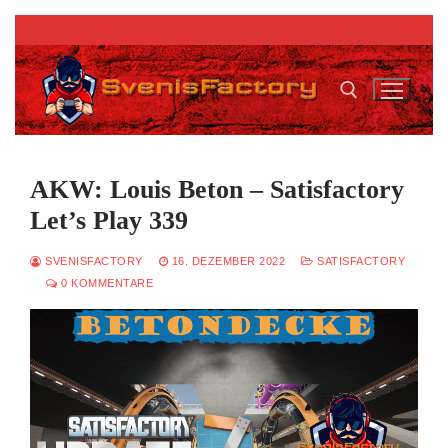
Zum
Inhalt
springen
Suchen nach:
AKW: Louis Beton – Satisfactory
Let’s Play 339
SVENISFACTORY
16. DEZEMBER 2022
SATISFACTORY
0 KOMMENTARE