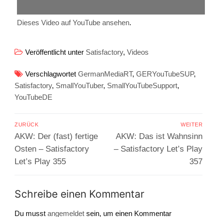
Dieses Video auf YouTube ansehen
.
Veröffentlicht unter
Satisfactory
,
Videos
Verschlagwortet
GermanMediaRT
,
GERYouTubeSUP
,
Satisfactory
,
SmallYouTuber
,
SmallYouTubeSupport
,
YouTubeDE
Beitragsnavigation
ZURÜCK
WEITER
Vorheriger
Nächster
AKW: Der (fast) fertige
AKW: Das ist Wahnsinn
Beitrag:
Beitrag:
Osten – Satisfactory
– Satisfactory Let’s Play
Let’s Play 355
357
Schreibe einen Kommentar
Du musst
angemeldet
sein, um einen Kommentar