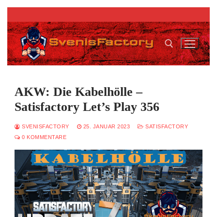
Zum
Inhalt
springen
Suchen nach:
AKW: Die Kabelhölle –
Satisfactory Let’s Play 356
SVENISFACTORY
25. JANUAR 2023
SATISFACTORY
0 KOMMENTARE