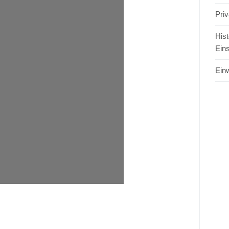
Pri
Hist
Ein
Einw