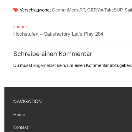
Verschlagwortet
GermanMediaRT
,
GERYouTubeSUP
,
Sat
Beitragsnavigation
ZURÜCK
Vorheriger
Hochstufen – Satisfactory Let’s Play 284
Beitrag:
Schreibe einen Kommentar
Du musst
angemeldet
sein, um einen Kommentar abzugeben
NAVIGATION
Home
Kontakt