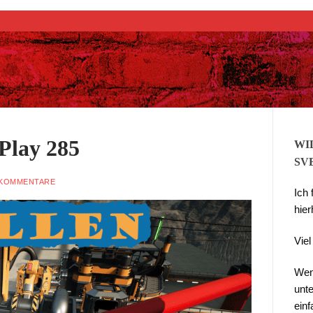
Suchen nach:
 Play 285
WI
SV
KOMMENTARE
Ich
hier
Vie
Wen
unte
ein