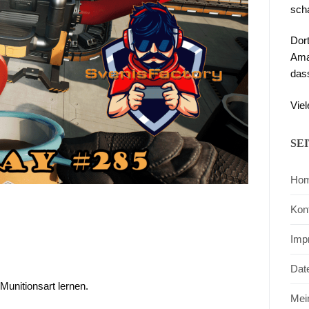
sch
Dor
Ama
das
Viel
SE
Ho
Kon
Imp
Dat
 Munitionsart lernen.
Mei