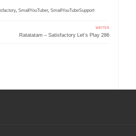
isfactory
,
SmallYouTuber
,
SmallYouTubeSupport
WEITER
Nächster
Ratatatam – Satisfactory Let’s Play 286
Beitrag:
.