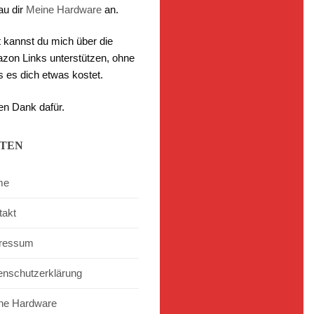
au dir
Meine Hardware
an.
t kannst du mich über die
zon Links unterstützen, ohne
s es dich etwas kostet.
en Dank dafür.
ITEN
me
takt
ressum
enschutzerklärung
ne Hardware