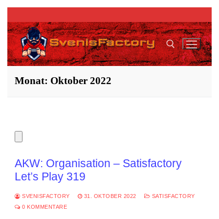
Zum
Inhalt
springen
Monat:
Oktober 2022
Suchen nach:
AKW: Organisation – Satisfactory
Let’s Play 319
SVENISFACTORY
31. OKTOBER 2022
SATISFACTORY
0 KOMMENTARE