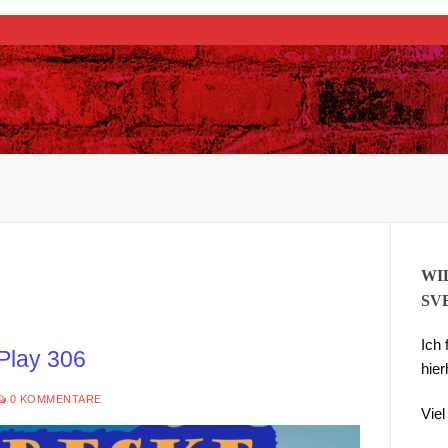
Suchen nach:
WI
SV
Ich
 Play 306
hier
0 KOMMENTARE
Vie