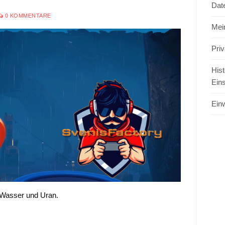
Dat
0 KOMMENTARE
Mei
Pri
Hist
Ein
Einw
 Wasser und Uran.