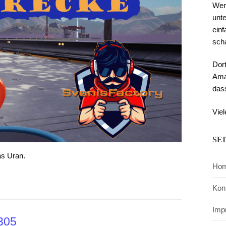
Wen
unte
ein
sch
Dor
Ama
das
Viel
SE
as Uran.
Ho
Kon
Imp
 305