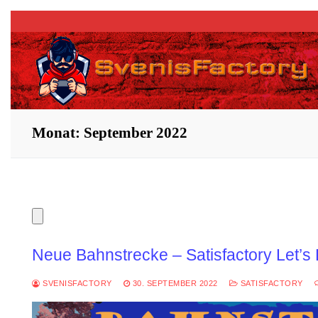
Zum
Inhalt
springen
Monat:
September 2022
Neue Bahnstrecke – Satisfactory Let’s
SVENISFACTORY
30. SEPTEMBER 2022
SATISFACTORY