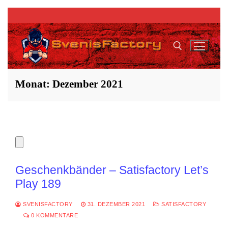
Zum
Inhalt
springen
Monat:
Dezember 2021
Suchen nach:
Geschenkbänder – Satisfactory Let’s
Play 189
SVENISFACTORY
31. DEZEMBER 2021
SATISFACTORY
0 KOMMENTARE