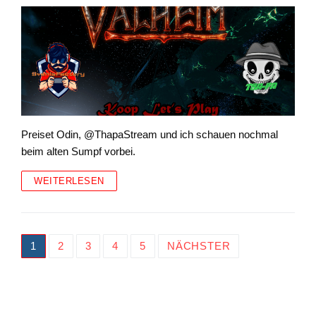
Preiset Odin, @ThapaStream und ich schauen nochmal
beim alten Sumpf vorbei.
WEITERLESEN
Seitennummerierung
1
2
3
4
5
NÄCHSTER
der
Beiträge