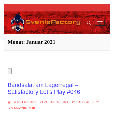
Zum
Inhalt
springen
Monat:
Januar 2021
Suchen nach:
Bandsalat am Lagerregal –
Satisfactory Let’s Play #046
SVENISFACTORY
29. JANUAR 2021
SATISFACTORY
0 KOMMENTARE