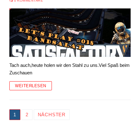
0 KOMMENTARE
Tach auch,heute holen wir den Stahl zu uns.Viel Spaß beim
Zuschauen
WEITERLESEN
Seitennummerierung
1
2
NÄCHSTER
der
Beiträge